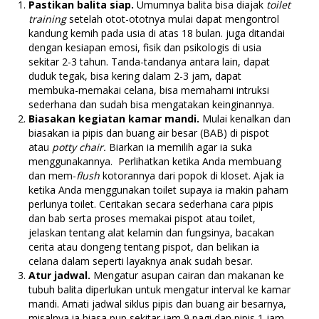
Pastikan balita siap.
Umumnya balita bisa diajak
toilet
training
setelah otot-ototnya mulai dapat mengontrol
kandung kemih pada usia di atas 18 bulan. juga ditandai
dengan kesiapan emosi, fisik dan psikologis di usia
sekitar 2-3 tahun. Tanda-tandanya antara lain, dapat
duduk tegak, bisa kering dalam 2-3 jam, dapat
membuka-memakai celana, bisa memahami intruksi
sederhana dan sudah bisa mengatakan keinginannya.
Biasakan kegiatan kamar mandi.
Mulai kenalkan dan
biasakan ia pipis dan buang air besar (BAB) di pispot
atau
potty chair.
Biarkan ia memilih agar ia suka
menggunakannya. Perlihatkan ketika Anda membuang
dan mem-
flush
kotorannya dari popok di kloset. Ajak ia
ketika Anda menggunakan toilet supaya ia makin paham
perlunya toilet. Ceritakan secara sederhana cara pipis
dan bab serta proses memakai pispot atau toilet,
jelaskan tentang alat kelamin dan fungsinya, bacakan
cerita atau dongeng tentang pispot, dan belikan ia
celana dalam seperti layaknya anak sudah besar.
Atur jadwal.
Mengatur asupan cairan dan makanan ke
tubuh balita diperlukan untuk mengatur interval ke kamar
mandi. Amati jadwal siklus pipis dan buang air besarnya,
misalnya ia biasa pup sekitar jam 9 pagi dan pipis 1 jam