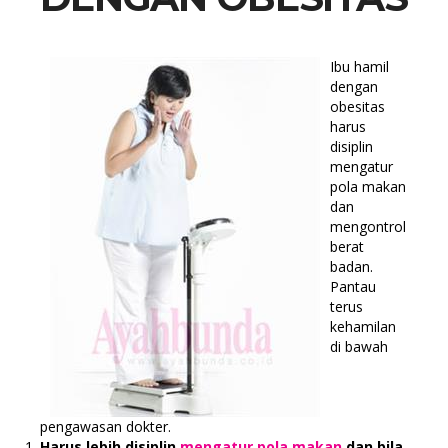
Ibu hamil
dengan
obesitas
harus
disiplin
mengatur
pola makan
dan
mengontrol
berat
badan.
Pantau
terus
kehamilan
di bawah
pengawasan dokter.
Harus lebih disiplin
mengatur pola makan
dan bila