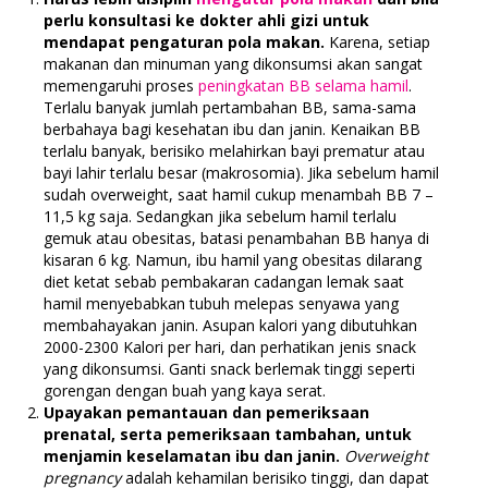
perlu konsultasi ke dokter ahli gizi untuk
mendapat pengaturan pola makan.
Karena, setiap
makanan dan minuman yang dikonsumsi akan sangat
memengaruhi proses
peningkatan BB selama hamil
.
Terlalu banyak jumlah pertambahan BB, sama-sama
berbahaya bagi kesehatan ibu dan janin. Kenaikan BB
terlalu banyak, berisiko melahirkan bayi prematur atau
bayi lahir terlalu besar (makrosomia). Jika sebelum hamil
sudah overweight, saat hamil cukup menambah BB 7 –
11,5 kg saja. Sedangkan jika sebelum hamil terlalu
gemuk atau obesitas, batasi penambahan BB hanya di
kisaran 6 kg. Namun, ibu hamil yang obesitas dilarang
diet ketat sebab pembakaran cadangan lemak saat
hamil menyebabkan tubuh melepas senyawa yang
membahayakan janin. Asupan kalori yang dibutuhkan
2000-2300 Kalori per hari, dan perhatikan jenis snack
yang dikonsumsi. Ganti snack berlemak tinggi seperti
gorengan dengan buah yang kaya serat.
Upayakan pemantauan dan pemeriksaan
prenatal, serta pemeriksaan tambahan, untuk
menjamin keselamatan ibu dan janin.
Overweight
pregnancy
adalah kehamilan berisiko tinggi, dan dapat